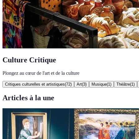
Culture Critique
Plongez au cœur de l'art et de la culture
Critiques culturelles et artistiques
(
72
)
Art
(
3
)
Musique
(
1
)
Théâtre
(
1
)
Articles à la une