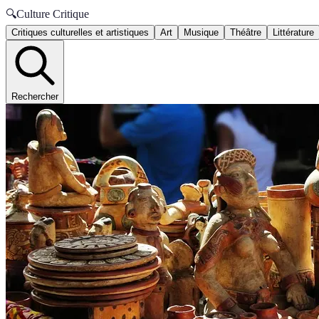
🔍
Culture Critique
Critiques culturelles et artistiques
Art
Musique
Théâtre
Littérature
Rechercher