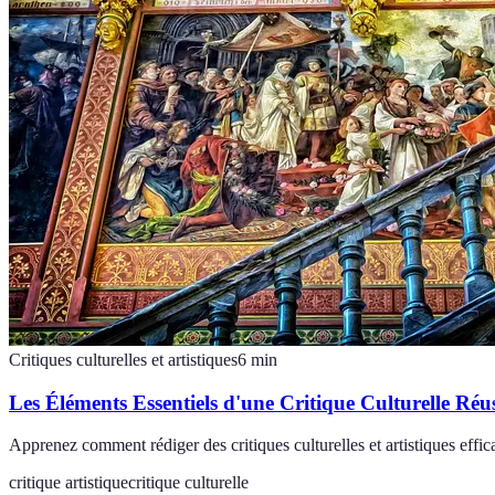
Critiques culturelles et artistiques
6
min
Les Éléments Essentiels d'une Critique Culturelle Réus
Apprenez comment rédiger des critiques culturelles et artistiques effic
critique artistique
critique culturelle