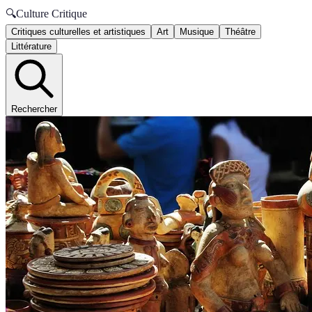
🔍
Culture Critique
Critiques culturelles et artistiques
Art
Musique
Théâtre
Littérature
Rechercher