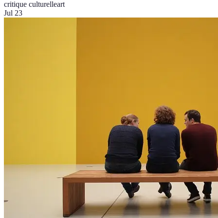
critique culturelle
art
Jul 23