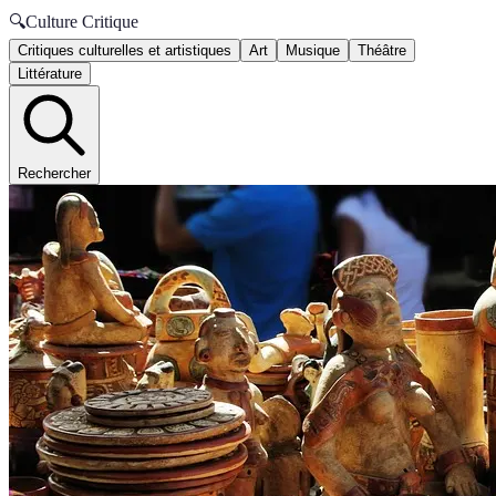
🔍
Culture Critique
Critiques culturelles et artistiques
Art
Musique
Théâtre
Littérature
Rechercher