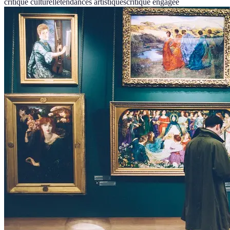
critique culturelle
tendances artistiques
critique engagée