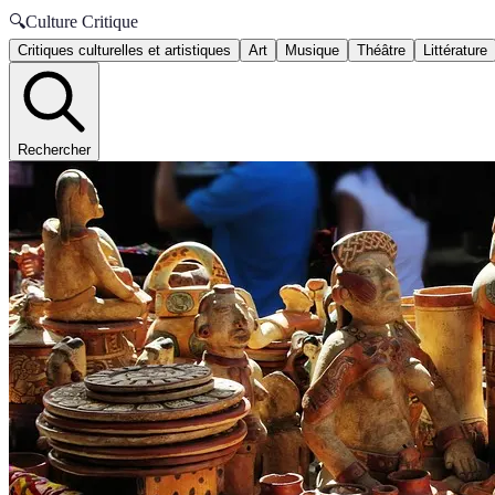
🔍
Culture Critique
Critiques culturelles et artistiques
Art
Musique
Théâtre
Littérature
Rechercher