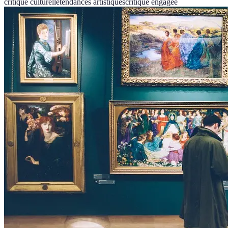
critique culturelle
tendances artistiques
critique engagée