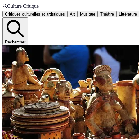
🔍
Culture Critique
Critiques culturelles et artistiques
Art
Musique
Théâtre
Littérature
Rechercher