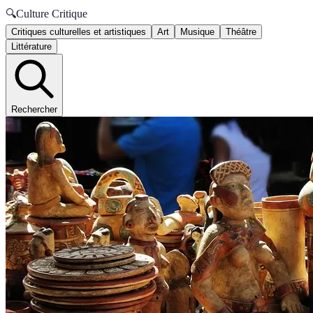
🔍
Culture Critique
Critiques culturelles et artistiques
Art
Musique
Théâtre
Littérature
Rechercher