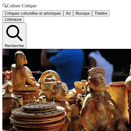
🔍
Culture Critique
Critiques culturelles et artistiques
Art
Musique
Théâtre
Littérature
Rechercher