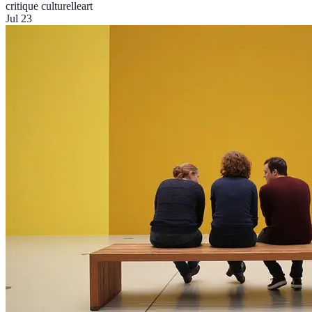
critique culturelle
art
Jul 23