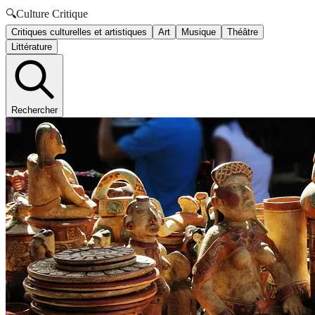
🔍
Culture Critique
Critiques culturelles et artistiques
Art
Musique
Théâtre
Littérature
Rechercher