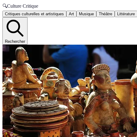
🔍
Culture Critique
Critiques culturelles et artistiques
Art
Musique
Théâtre
Littérature
Rechercher