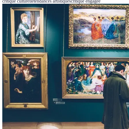
critique culturelle
tendances artistiques
critique engagée