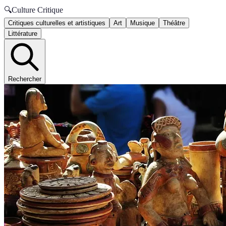
🔍
Culture Critique
Critiques culturelles et artistiques
Art
Musique
Théâtre
Littérature
Rechercher