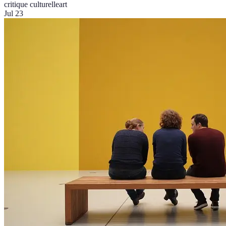
critique culturelle
art
Jul 23