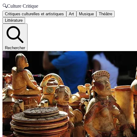
🔍
Culture Critique
Critiques culturelles et artistiques
Art
Musique
Théâtre
Littérature
Rechercher