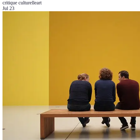
critique culturelle
art
Jul 23