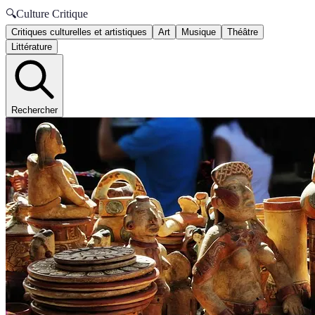
🔍
Culture Critique
Critiques culturelles et artistiques
Art
Musique
Théâtre
Littérature
Rechercher