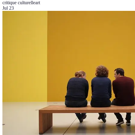
critique culturelle
art
Jul 23