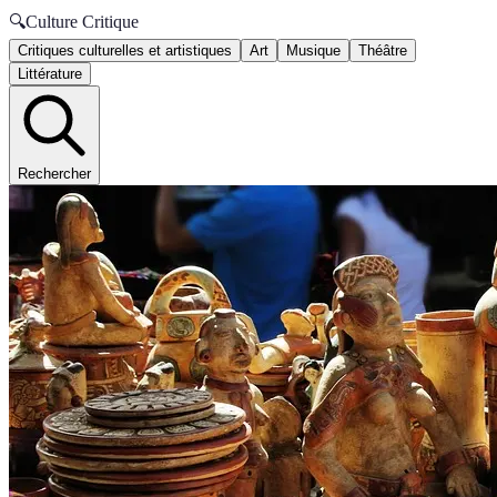
🔍
Culture Critique
Critiques culturelles et artistiques
Art
Musique
Théâtre
Littérature
Rechercher