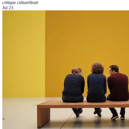
critique culturelle
art
Jul 23