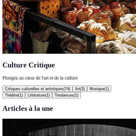
Culture Critique
Plongez au cœur de l'art et de la culture
Critiques culturelles et artistiques
(
74
)
Art
(
3
)
Musique
(
1
)
Théâtre
(
1
)
Littérature
(
1
)
Tendances
(
1
)
Articles à la une