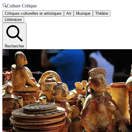
🔍
Culture Critique
Critiques culturelles et artistiques
Art
Musique
Théâtre
Littérature
Rechercher