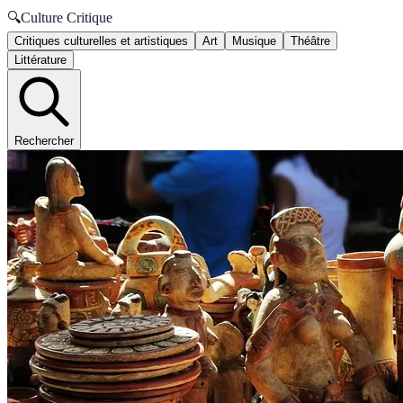
🔍
Culture Critique
Critiques culturelles et artistiques
Art
Musique
Théâtre
Littérature
Rechercher