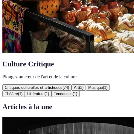
Culture Critique
Plongez au cœur de l'art et de la culture
Critiques culturelles et artistiques
(
74
)
Art
(
3
)
Musique
(
1
)
Théâtre
(
1
)
Littérature
(
1
)
Tendances
(
1
)
Articles à la une