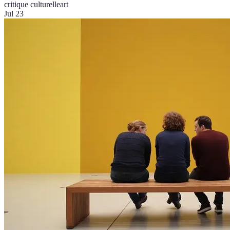
critique culturelle
art
Jul 23