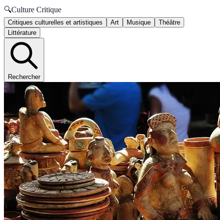
🔍
Culture Critique
Critiques culturelles et artistiques
Art
Musique
Théâtre
Littérature
Rechercher