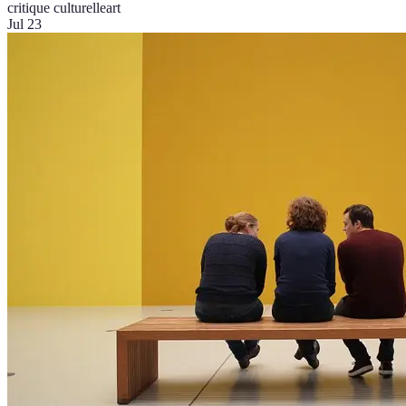
critique culturelle
art
Jul 23