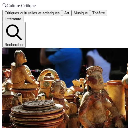
🔍
Culture Critique
Critiques culturelles et artistiques
Art
Musique
Théâtre
Littérature
Rechercher