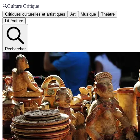
🔍
Culture Critique
Critiques culturelles et artistiques
Art
Musique
Théâtre
Littérature
Rechercher