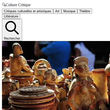
🔍
Culture Critique
Critiques culturelles et artistiques
Art
Musique
Théâtre
Littérature
Rechercher