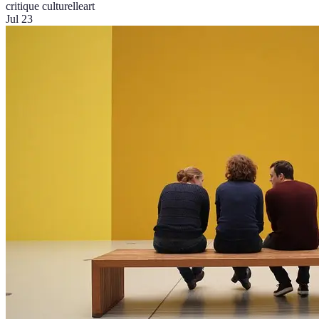
critique culturelle
art
Jul 23