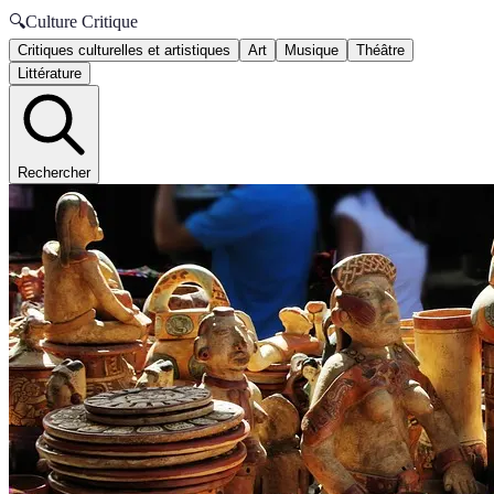
🔍
Culture Critique
Critiques culturelles et artistiques
Art
Musique
Théâtre
Littérature
Rechercher