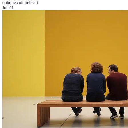
critique culturelle
art
Jul 23