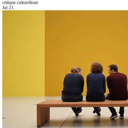
critique culturelle
art
Jul 23