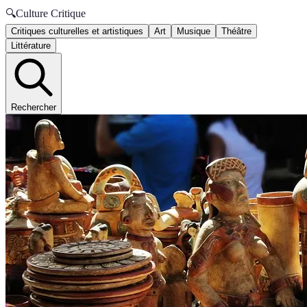
🔍
Culture Critique
Critiques culturelles et artistiques
Art
Musique
Théâtre
Littérature
Rechercher