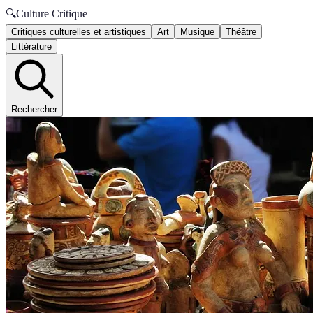
🔍
Culture Critique
Critiques culturelles et artistiques
Art
Musique
Théâtre
Littérature
Rechercher