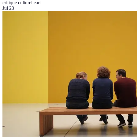
critique culturelle
art
Jul 23