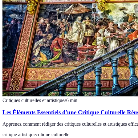
Critiques culturelles et artistiques
6
min
Les Éléments Essentiels d'une Critique Culturelle Réus
Apprenez comment rédiger des critiques culturelles et artistiques effic
critique artistique
critique culturelle