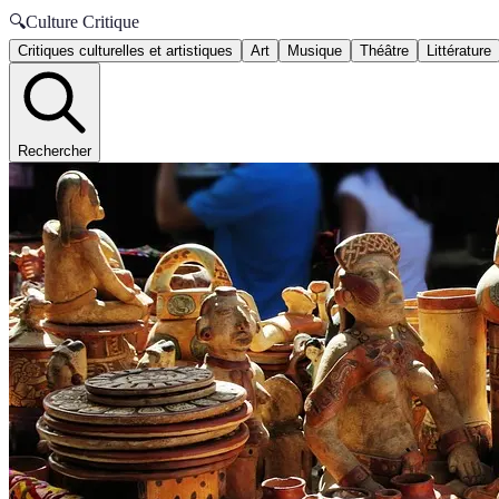
🔍
Culture Critique
Critiques culturelles et artistiques
Art
Musique
Théâtre
Littérature
Rechercher