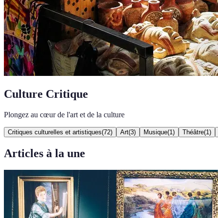
Culture Critique
Plongez au cœur de l'art et de la culture
Critiques culturelles et artistiques
(
72
)
Art
(
3
)
Musique
(
1
)
Théâtre
(
1
)
Articles à la une