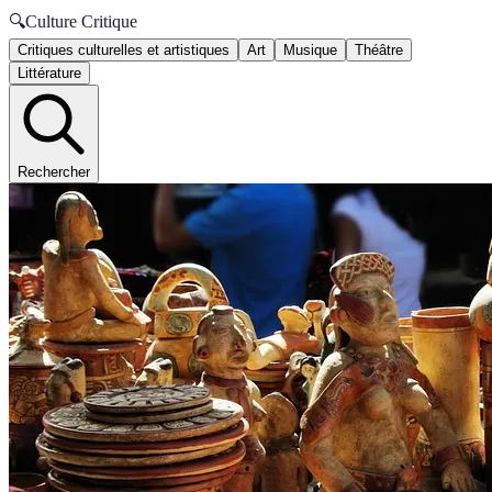
🔍
Culture Critique
Critiques culturelles et artistiques
Art
Musique
Théâtre
Littérature
Rechercher