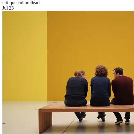
critique culturelle
art
Jul 23