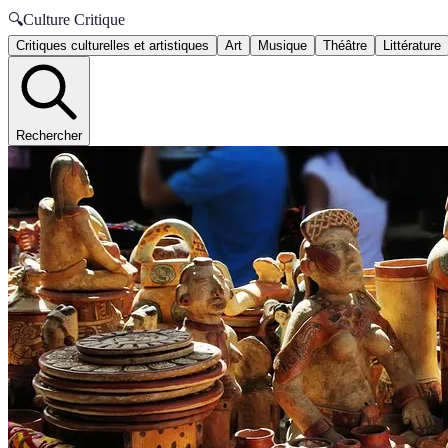
🔍
Culture Critique
Critiques culturelles et artistiques
Art
Musique
Théâtre
Littérature
Rechercher