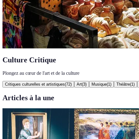
Culture Critique
Plongez au cœur de l'art et de la culture
Critiques culturelles et artistiques
(
72
)
Art
(
3
)
Musique
(
1
)
Théâtre
(
1
)
Articles à la une