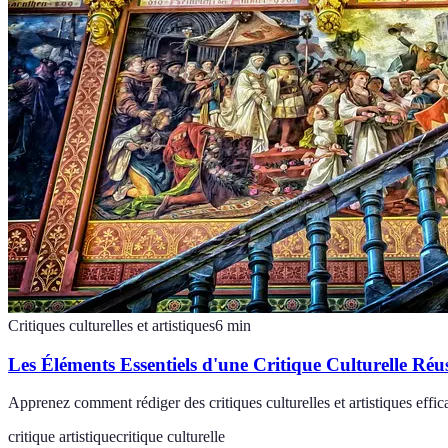
Critiques culturelles et artistiques
6
min
Les Éléments Essentiels d'une Critique Culturelle Réus
Apprenez comment rédiger des critiques culturelles et artistiques effic
critique artistique
critique culturelle