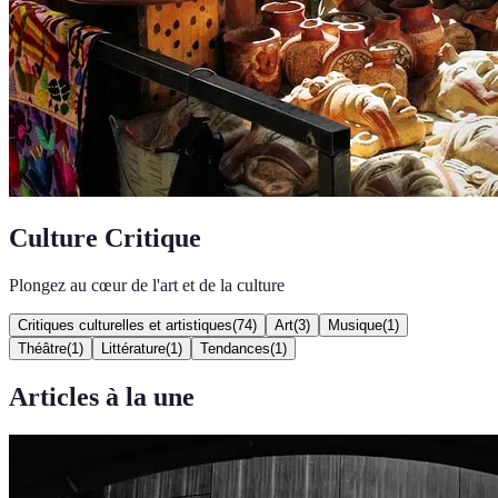
Culture Critique
Plongez au cœur de l'art et de la culture
Critiques culturelles et artistiques
(
74
)
Art
(
3
)
Musique
(
1
)
Théâtre
(
1
)
Littérature
(
1
)
Tendances
(
1
)
Articles à la une