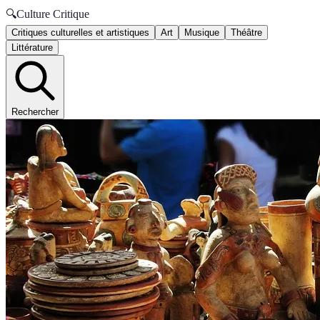
🔍
Culture Critique
Critiques culturelles et artistiques
Art
Musique
Théâtre
Littérature
Rechercher