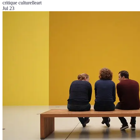
critique culturelle
art
Jul 23