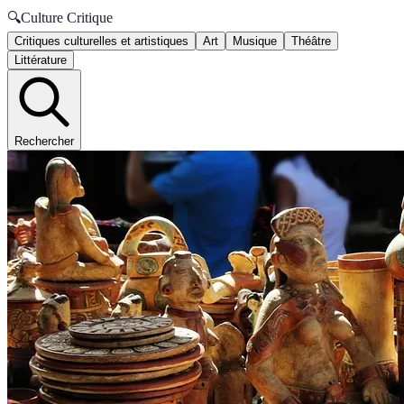
🔍
Culture Critique
Critiques culturelles et artistiques
Art
Musique
Théâtre
Littérature
Rechercher