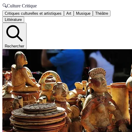
🔍
Culture Critique
Critiques culturelles et artistiques
Art
Musique
Théâtre
Littérature
Rechercher