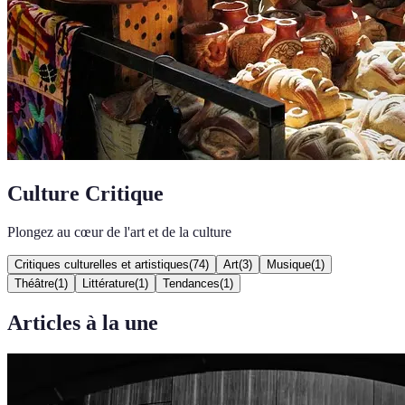
Culture Critique
Plongez au cœur de l'art et de la culture
Critiques culturelles et artistiques
(
74
)
Art
(
3
)
Musique
(
1
)
Théâtre
(
1
)
Littérature
(
1
)
Tendances
(
1
)
Articles à la une