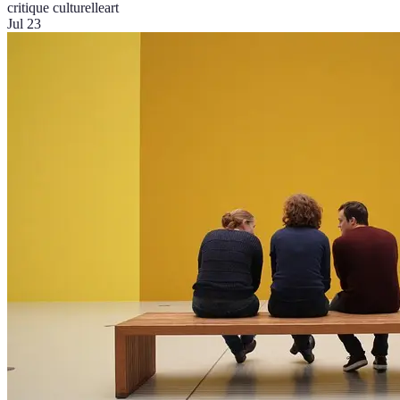
critique culturelle
art
Jul 23