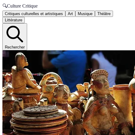
🔍
Culture Critique
Critiques culturelles et artistiques
Art
Musique
Théâtre
Littérature
Rechercher