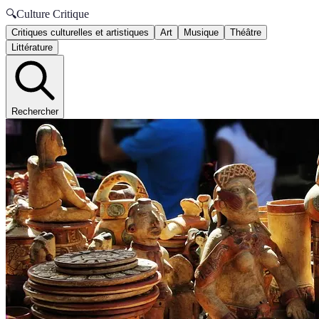
🔍
Culture Critique
Critiques culturelles et artistiques
Art
Musique
Théâtre
Littérature
Rechercher