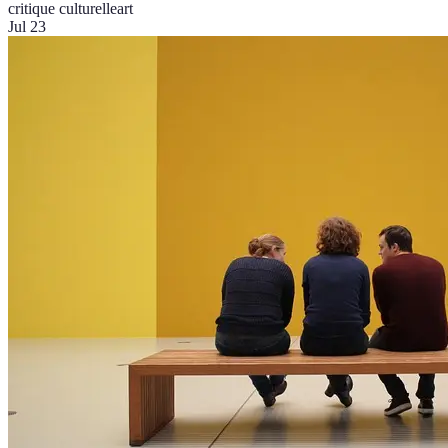
critique culturelle
art
Jul 23