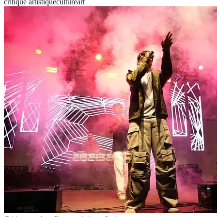
critique artistique
culture
art