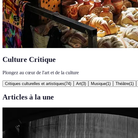
Culture Critique
Plongez au cœur de l'art et de la culture
Critiques culturelles et artistiques
(
74
)
Art
(
3
)
Musique
(
1
)
Théâtre
(
1
)
Articles à la une