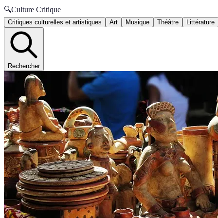
🔍
Culture Critique
Critiques culturelles et artistiques
Art
Musique
Théâtre
Littérature
Rechercher