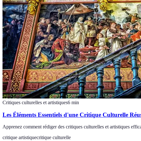
Critiques culturelles et artistiques
6
min
Les Éléments Essentiels d'une Critique Culturelle Réus
Apprenez comment rédiger des critiques culturelles et artistiques effic
critique artistique
critique culturelle