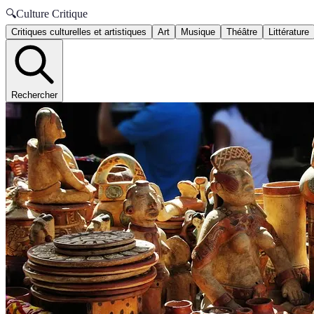
🔍
Culture Critique
Critiques culturelles et artistiques
Art
Musique
Théâtre
Littérature
Rechercher