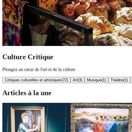
Culture Critique
Plongez au cœur de l'art et de la culture
Critiques culturelles et artistiques
(
72
)
Art
(
3
)
Musique
(
1
)
Théâtre
(
1
)
Articles à la une