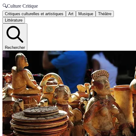
🔍
Culture Critique
Critiques culturelles et artistiques
Art
Musique
Théâtre
Littérature
Rechercher