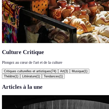
Culture Critique
Plongez au cœur de l'art et de la culture
Critiques culturelles et artistiques
(
74
)
Art
(
3
)
Musique
(
1
)
Théâtre
(
1
)
Littérature
(
1
)
Tendances
(
1
)
Articles à la une