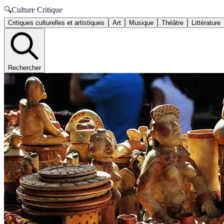
🔍
Culture Critique
Critiques culturelles et artistiques
Art
Musique
Théâtre
Littérature
Rechercher