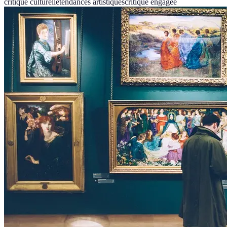
critique culturelle
tendances artistiques
critique engagée