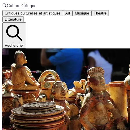
🔍
Culture Critique
Critiques culturelles et artistiques
Art
Musique
Théâtre
Littérature
Rechercher