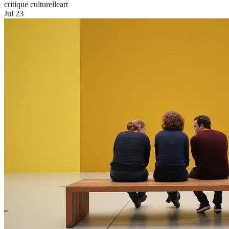
critique culturelle
art
Jul 23