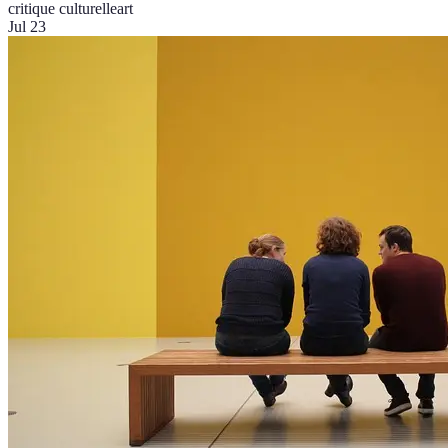
critique culturelle
art
Jul 23