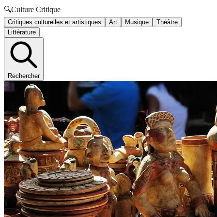
🔍
Culture Critique
Critiques culturelles et artistiques
Art
Musique
Théâtre
Littérature
Rechercher