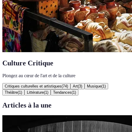
Culture Critique
Plongez au cœur de l'art et de la culture
Critiques culturelles et artistiques
(
74
)
Art
(
3
)
Musique
(
1
)
Théâtre
(
1
)
Littérature
(
1
)
Tendances
(
1
)
Articles à la une