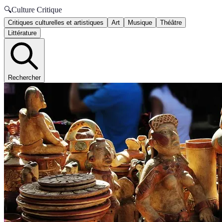
🔍
Culture Critique
Critiques culturelles et artistiques
Art
Musique
Théâtre
Littérature
Rechercher