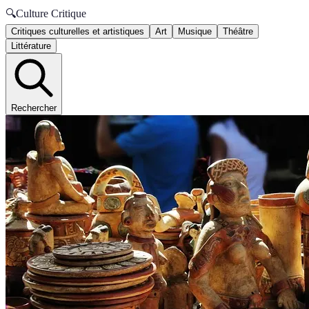
🔍
Culture Critique
Critiques culturelles et artistiques
Art
Musique
Théâtre
Littérature
Rechercher