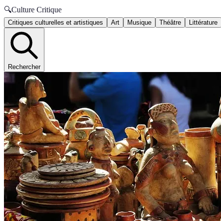
🔍
Culture Critique
Critiques culturelles et artistiques
Art
Musique
Théâtre
Littérature
Rechercher