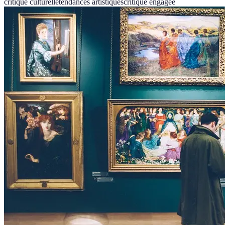
critique culturelle
tendances artistiques
critique engagée