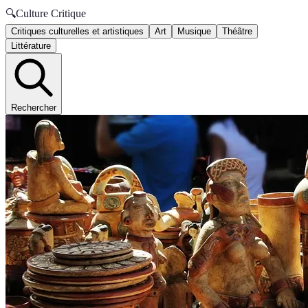
🔍
Culture Critique
Critiques culturelles et artistiques
Art
Musique
Théâtre
Littérature
Rechercher