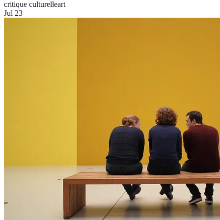
critique culturelle
art
Jul 23