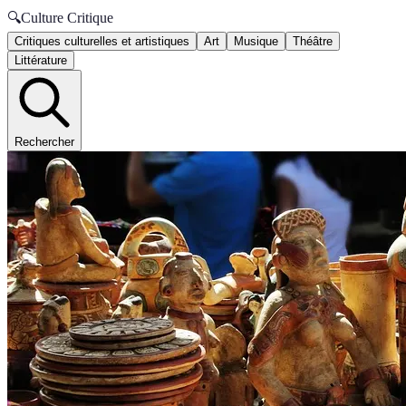
🔍
Culture Critique
Critiques culturelles et artistiques
Art
Musique
Théâtre
Littérature
Rechercher