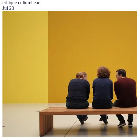
critique culturelle
art
Jul 23