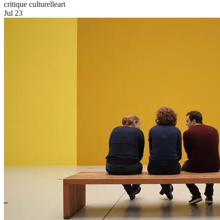
critique culturelle
art
Jul 23