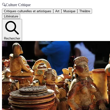
🔍
Culture Critique
Critiques culturelles et artistiques
Art
Musique
Théâtre
Littérature
Rechercher