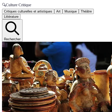
🔍
Culture Critique
Critiques culturelles et artistiques
Art
Musique
Théâtre
Littérature
Rechercher