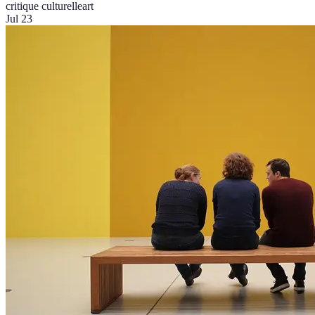
critique culturelle
art
Jul 23