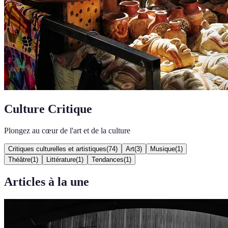
Culture Critique
Plongez au cœur de l'art et de la culture
Critiques culturelles et artistiques
(
74
)
Art
(
3
)
Musique
(
1
)
Théâtre
(
1
)
Littérature
(
1
)
Tendances
(
1
)
Articles à la une