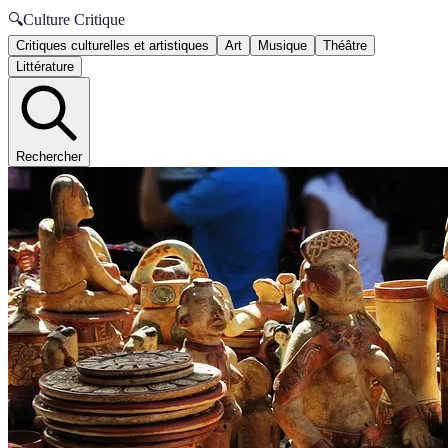
🔍
Culture Critique
Critiques culturelles et artistiques
Art
Musique
Théâtre
Littérature
Rechercher