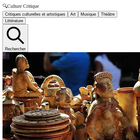
🔍
Culture Critique
Critiques culturelles et artistiques
Art
Musique
Théâtre
Littérature
Rechercher