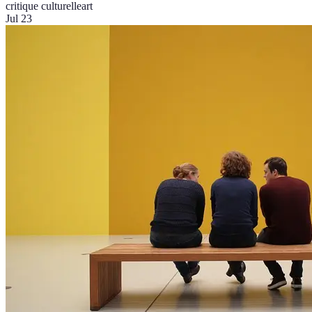
critique culturelle
art
Jul 23