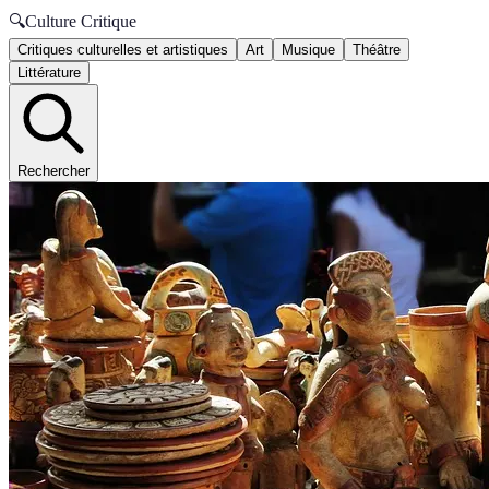
🔍
Culture Critique
Critiques culturelles et artistiques
Art
Musique
Théâtre
Littérature
Rechercher