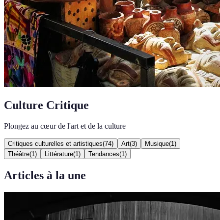
Culture Critique
Plongez au cœur de l'art et de la culture
Critiques culturelles et artistiques
(
74
)
Art
(
3
)
Musique
(
1
)
Théâtre
(
1
)
Littérature
(
1
)
Tendances
(
1
)
Articles à la une