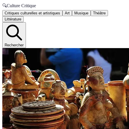
🔍
Culture Critique
Critiques culturelles et artistiques
Art
Musique
Théâtre
Littérature
Rechercher