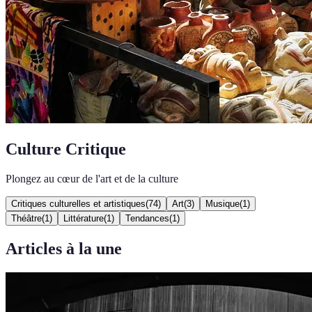
Culture Critique
Plongez au cœur de l'art et de la culture
Critiques culturelles et artistiques
(
74
)
Art
(
3
)
Musique
(
1
)
Théâtre
(
1
)
Littérature
(
1
)
Tendances
(
1
)
Articles à la une