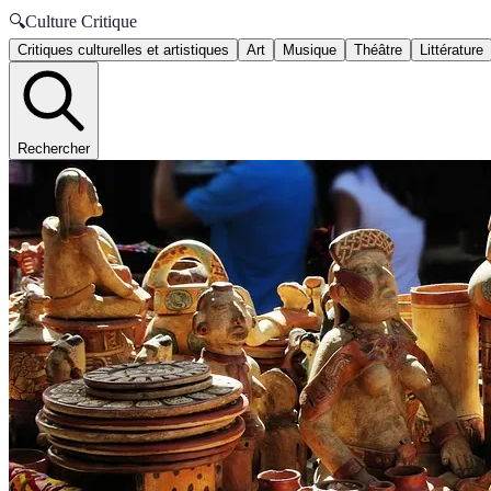
🔍
Culture Critique
Critiques culturelles et artistiques
Art
Musique
Théâtre
Littérature
Rechercher