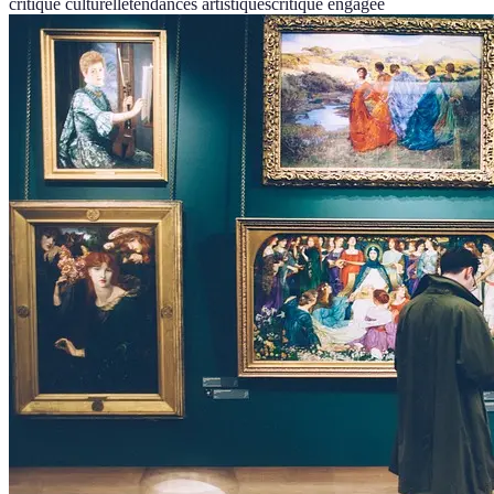
critique culturelle
tendances artistiques
critique engagée