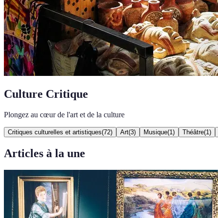
Culture Critique
Plongez au cœur de l'art et de la culture
Critiques culturelles et artistiques
(
72
)
Art
(
3
)
Musique
(
1
)
Théâtre
(
1
)
Articles à la une