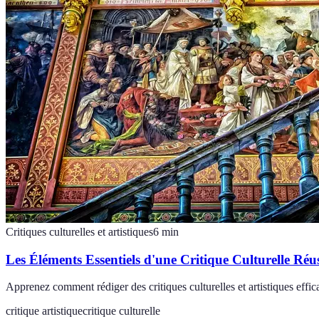
Critiques culturelles et artistiques
6
min
Les Éléments Essentiels d'une Critique Culturelle Réus
Apprenez comment rédiger des critiques culturelles et artistiques effic
critique artistique
critique culturelle