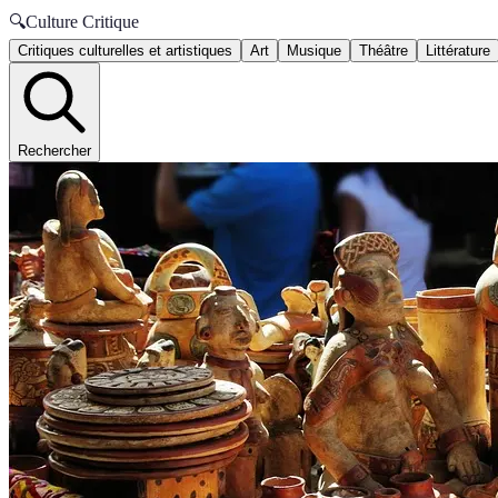
🔍
Culture Critique
Critiques culturelles et artistiques
Art
Musique
Théâtre
Littérature
Rechercher