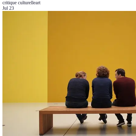
critique culturelle
art
Jul 23