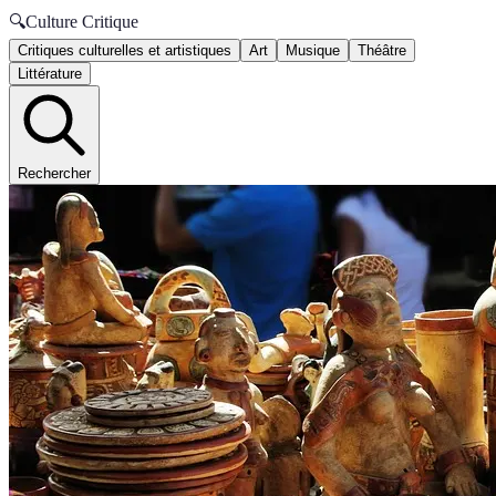
🔍
Culture Critique
Critiques culturelles et artistiques
Art
Musique
Théâtre
Littérature
Rechercher